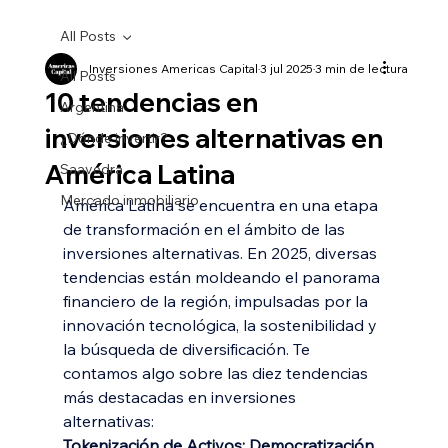
All Posts
Inversiones Americas Capital
3 jul 2025
3 min de lectura
All Posts
10 tendencias en
Argentina
inversiones alternativas en
¿Dónde invertir?
América Latina
Saavedra
Mercado inmobiliario
América Latina se encuentra en una etapa 
de transformación en el ámbito de las 
inversiones alternativas. En 2025, diversas 
tendencias están moldeando el panorama 
financiero de la región, impulsadas por la 
innovación tecnológica, la sostenibilidad y 
la búsqueda de diversificación. Te 
contamos algo sobre las diez tendencias 
más destacadas en inversiones 
alternativas:
Tokenización de Activos: Democratización 