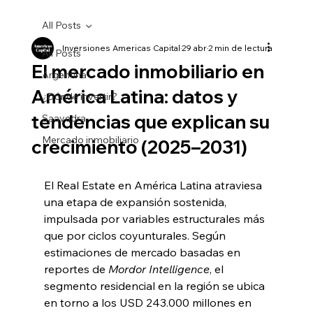
All Posts
Inversiones Americas Capital
29 abr
2 min de lectura
All Posts
El mercado inmobiliario en
Argentina
América Latina: datos y
¿Dónde invertir?
tendencias que explican su
Saavedra
Mercado inmobiliario
crecimiento (2025–2031)
El Real Estate en América Latina atraviesa 
una etapa de expansión sostenida, 
impulsada por variables estructurales más 
que por ciclos coyunturales. Según 
estimaciones de mercado basadas en 
reportes de
Mordor Intelligence
, el 
segmento residencial en la región se ubica 
en torno a los USD 243.000 millones en 