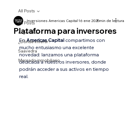
All Posts
Inversiones Americas Capital
16 ene 2025
1 min de lectura
All Posts
Plataforma para inversores
Argentina
En 
Americas Capital
 compartimos con 
¿Dónde invertir?
mucho entusiasmo una excelente 
Saavedra
novedad: lanzamos una plataforma 
Mercado inmobiliario
dedicada a nuestros inversores, donde 
podrán acceder a sus activos en tiempo 
real.