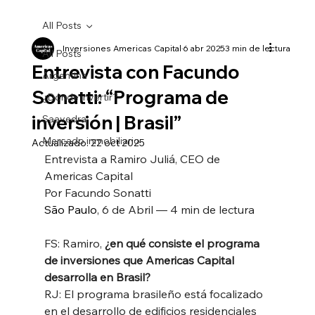
All Posts
Inversiones Americas Capital
6 abr 2025
3 min de lectura
All Posts
Entrevista con Facundo
Argentina
Sonatti: “Programa de
¿Dónde invertir?
inversión | Brasil”
Saavedra
Mercado inmobiliario
Actualizado:
22 oct 2025
Entrevista a Ramiro Juliá, CEO de 
Americas Capital
Por Facundo Sonatti
São Paulo
, 6 de Abril — 4 min de lectura
FS: Ramiro, 
¿en qué consiste el programa 
de inversiones que Americas Capital 
desarrolla en Brasil?
RJ: El programa brasileño está focalizado 
en el desarrollo de edificios residenciales 